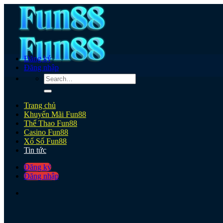
Bỏ
qua
nội
dung
Đăng ký
Đăng nhập
Trang chủ
Khuyến Mãi Fun88
Thể Thao Fun88
Casino Fun88
Xổ Số Fun88
Tin tức
Đăng ký
Đăng nhập