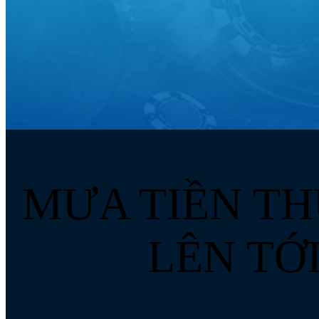
MƯA TIỀN T
LÊN TỚ