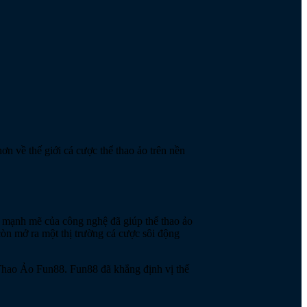
ơn về thế giới cá cược thể thao ảo trên nền
ển mạnh mẽ của công nghệ đã giúp thể thao ảo
 còn mở ra một thị trường cá cược sôi động
Thao Ảo Fun88. Fun88 đã khẳng định vị thế