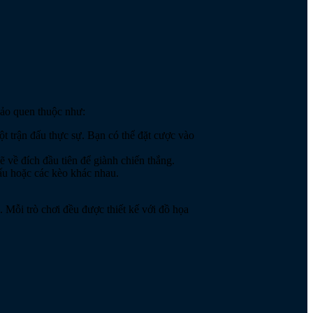
 ảo quen thuộc như:
 trận đấu thực sự. Bạn có thể đặt cược vào
 về đích đầu tiên để giành chiến thắng.
ấu hoặc các kèo khác nhau.
 Mỗi trò chơi đều được thiết kế với đồ họa