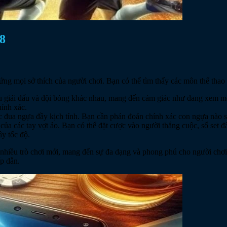
8
g mọi sở thích của người chơi. Bạn có thể tìm thấy các môn thể thao
u giải đấu và đội bóng khác nhau, mang đến cảm giác như đang xem một
hính xác.
 đua ngựa đầy kịch tính. Bạn cần phán đoán chính xác con ngựa nào sẽ
a các tay vợt ảo. Bạn có thể đặt cược vào người thắng cuộc, số set đ
ầy tốc độ.
nhiều trò chơi mới, mang đến sự đa dạng và phong phú cho người chơi.
ấp dẫn.