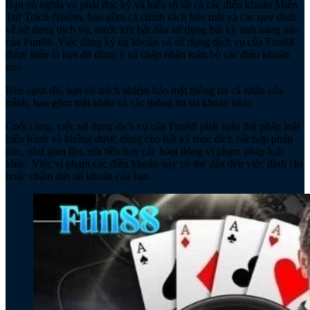
Bạn có nghĩa vụ phải đọc kỹ và hiểu rõ tất cả các điều khoản Miễn
Trừ Trách Nhiệm, bao gồm cả chính sách bảo mật và các quy định
về sử dụng dịch vụ, trước khi bắt đầu sử dụng bất kỳ tính năng nào
của Fun88. Việc đăng ký tài khoản và sử dụng dịch vụ của Fun88
được hiểu là bạn đã đồng ý và chấp nhận toàn bộ các điều khoản
này.
Bên cạnh đó, bạn có trách nhiệm bảo mật thông tin cá nhân của
mình, bao gồm mật khẩu và các thông tin tài khoản khác.
Cuối cùng, việc sử dụng dịch vụ của Fun88 phải tuân thủ pháp luật
hiện hành và không được dùng cho bất kỳ mục đích bất hợp pháp
nào, như gian lận, rửa tiền hay các hoạt động vi phạm pháp luật
khác. Việc vi phạm các điều khoản này có thể dẫn đến việc đình chỉ
hoặc chấm dứt tài khoản của bạn.