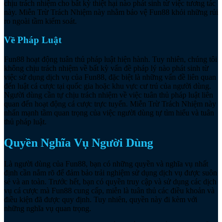
chịu trách nhiệm cho bất kỳ thiệt hại nào phát sinh từ việc tương tác
này. Miễn Trừ Trách Nhiệm này nhằm bảo vệ Fun88 khỏi những rủi
ro ngoài tầm kiểm soát.
Về Pháp Luật
Fun88 hoạt động tuân thủ pháp luật hiện hành. Tuy nhiên, chúng tôi
không chịu trách nhiệm về bất kỳ vấn đề pháp lý nào phát sinh từ
việc sử dụng dịch vụ của Fun88, đặc biệt là những vấn đề liên quan
đến luật cá cược tại quốc gia hoặc khu vực cư trú của người dùng.
Người dùng cần tự chịu trách nhiệm về việc tuân thủ pháp luật liên
quan đến hoạt động cá cược trực tuyến. Miễn Trừ Trách Nhiệm này
nhấn mạnh tầm quan trọng của việc người dùng tự tìm hiểu và tuân
thủ pháp luật.
Quyền Nghĩa Vụ Người Dùng
Là người dùng của Fun88, bạn có những quyền và nghĩa vụ nhất
định cần nắm rõ để đảm bảo trải nghiệm sử dụng dịch vụ được suôn
sẻ và an toàn. Trước hết, bạn có quyền truy cập và sử dụng các dịch
vụ cá cược mà Fun88 cung cấp, miễn là tuân thủ các điều khoản và
điều kiện đã được quy định. Tuy nhiên, quyền này đi kèm với
những nghĩa vụ quan trọng.