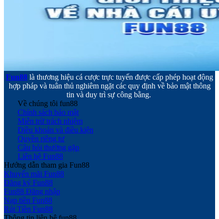
Fun88
là thương hiệu cá cược trực tuyến được cấp phép hoạt động
hợp pháp và tuân thủ nghiêm ngặt các quy định về bảo mật thông
tin và duy trì sự công bằng.
Về chúng tôi fun88
Chính sách bảo mật
Miễn trừ trách nhiệm
Điều khoản và điều kiện
Quyền riêng tư
Câu hỏi thường gặp
Liên hệ Fun88
Hướng dẫn tham gia Fun88
Khuyến mãi Fun88
Đăng ký Fun88
Fun88 Đăng nhập
Nạp tiền Fun88
Rút Tiền Fun88
Thông tin liên hệ fun88