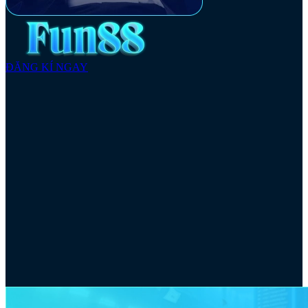
ĐĂNG KÍ NGAY