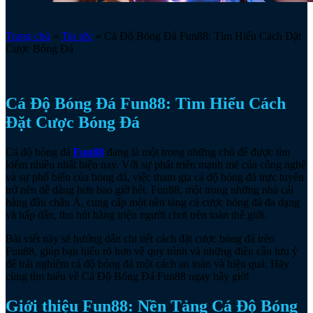
Trang chủ
»
Tin tức
»
Cá Độ Bóng Đá Fun88: Tìm Hiểu Cách Đặt
Cược Bóng Đá
Cá Độ Bóng Đá Fun88: Tìm Hiểu Cách
Đặt Cược Bóng Đá
Cá độ bóng đá
Fun88
đang là một trong những chủ đề được tìm
kiếm nhiều nhất hiện nay. Với sự phát triển mạnh mẽ của công nghệ
và sự phổ biến của bóng đá, việc tham gia cá độ bóng đá trực tuyến
trở nên dễ dàng hơn bao giờ hết. Fun88, một trong những nhà cái
hàng đầu châu Á, cung cấp một nền tảng cá cược bóng đá đa dạng
và hấp dẫn, thu hút hàng triệu người chơi trên toàn thế giới.
Bài viết này sẽ hướng dẫn chi tiết cách đặt cược bóng đá trên
Fun88, giúp bạn hiểu rõ hơn về quy trình và những điều cần lưu ý
để trải nghiệm cá độ bóng đá một cách an toàn và hiệu quả. Hãy
cùng tìm hiểu về Cá Độ Bóng Đá Fun88 ngay bây giờ!
Giới thiệu Fun88: Nền Tảng Cá Độ Bóng