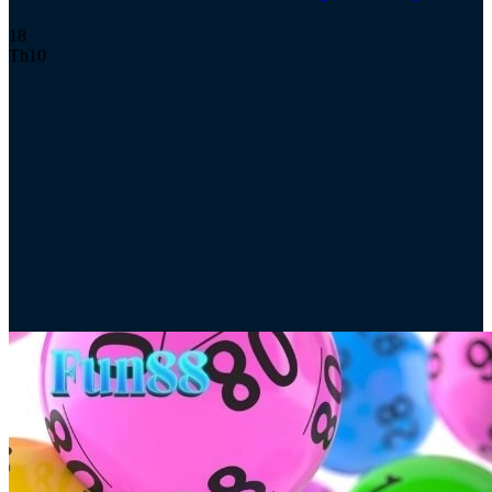
18
Th10