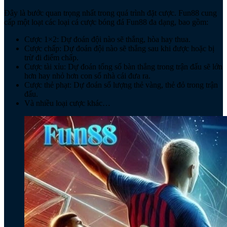
Đây là bước quan trọng nhất trong quá trình đặt cược. Fun88 cung
cấp một loạt các loại cá cược bóng đá Fun88 đa dạng, bao gồm:
Cược 1×2: Dự đoán đội nào sẽ thắng, hòa hay thua.
Cược chấp: Dự đoán đội nào sẽ thắng sau khi được hoặc bị
trừ đi điểm chấp.
Cược tài xỉu: Dự đoán tổng số bàn thắng trong trận đấu sẽ lớn
hơn hay nhỏ hơn con số nhà cái đưa ra.
Cược thẻ phạt: Dự đoán số lượng thẻ vàng, thẻ đỏ trong trận
đấu.
Và nhiều loại cược khác…