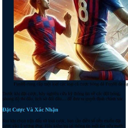
Fun88 cung cấp một loạt các loại cá cược bóng đá Fun88 đa d
Trước khi đặt cược, hãy nghiên cứu kỹ thông tin về các đội bóng,
phong độ thi đấu, lịch sử đối đầu… để đưa ra quyết định chính xác.
Đặt Cược Và Xác Nhận
Sau khi chọn trận đấu và loại cược, bạn cần điền số tiền muốn đặt
cược vào ô tương ứng. Hãy kiểm tra lại thông tin một lần nữa trước