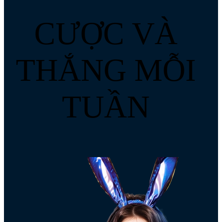
CƯỢC VÀ
THẮNG MỖI
TUẦN